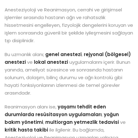
Anesteziyoloji ve Reanimasyon, cerrahi ve girişimsel
işlemler sırasında hastanın ağrı ve rahatsızlık
hissetmesini engelleyen, fizyolojik dengelerini koruyan ve
işlem sonrasında güvenli bir şekilde iyileşmesini sağlayan
tıp disiplinidir.
Bu uzmanlık alanı;
genel anestezi
,
rejyonal (bölgesel)
anestezi
ve
lokal anestezi
uygulamalarını içerir. Bunun
yanında, ameliyat süresince ve sonrasında hastanın
solunum, dolaşım, bilinç durumu ve ağrı kontrolü gibi
hayati fonksiyonlarının izlenmesi de temel görevler
arasındadır.
Reanimasyon alanı ise,
yaşamı tehdit eden
durumlarda resüsitasyon uygulamaları
,
yoğun
bakım yönetimi
,
multiorgan yetmezlik tedavisi
ve
kritik hasta takibi
ile ilgilenir. Bu bağlamda,
Anesteziyoloji ve Reanimasyon uzmanları yalnızca